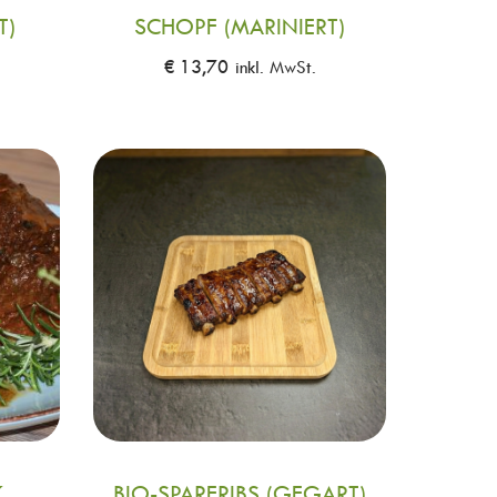
T)
SCHOPF (MARINIERT)
€
13,70
inkl. MwSt.
K
BIO-SPARERIBS (GEGART)