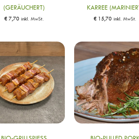
(GERÄUCHERT)
KARREE (MARINIER
€
7,70
inkl. MwSt.
€
15,70
inkl. MwSt.
BIO-GRILLSPIESS (
BIO-PULLED POR