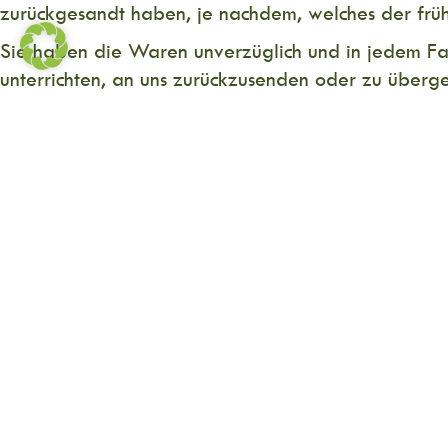
zurückgesandt haben, je nachdem, welches der frühe
Sie haben die Waren unverzüglich und in jedem Fa
unterrichten, an uns zurückzusenden oder zu überge
Sie tragen die unmittelbaren Kosten der Rücksend
Wertverlust auf einen zur Prüfung der Beschaffenh
ist.
Ausschluss des Widerrufsrechtes
Das Widerrufsrecht besteht nicht bei Verträgen − zu
oder Bestimmung durch den Verbraucher maßgeblich i
Lieferung von Waren, die schnell verderben können 
Gründen des Gesundheitsschutzes oder der Hygiene 
Lieferung von Waren, wenn diese nach der Lieferun
alkoholischer Getränke, deren Preis bei Vertragssc
deren aktueller Wert von Schwankungen auf dem Mar
Videoaufnahmen oder Computersoftware in einer ve