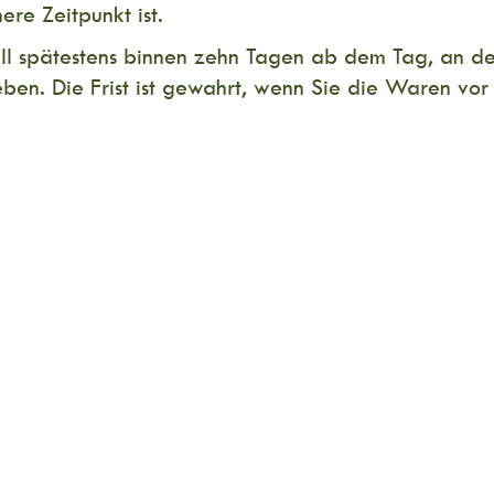
re Zeitpunkt ist.
ll spätestens binnen zehn Tagen ab dem Tag, an de
ben. Die Frist ist gewahrt, wenn Sie die Waren vor
ung der Waren. Sie müssen für einen etwaigen Wer
eit, Eigenschaften und Funktionsweise der Waren n
r Lieferung von Waren, die nicht vorgefertigt sind 
st oder die eindeutig auf die persönlichen Bedürfn
oder deren Verfallsdatum schnell überschritten wür
nicht zur Rückgabe geeignet sind, wenn ihre Versi
g auf Grund ihrer Beschaffenheit untrennbar mit a
hluss vereinbart wurde, die aber frühestens 30 Tag
kt abhängt, auf die der Unternehmer keinen Einflu
rsiegelten Packung, wenn die Versiegelung nach de