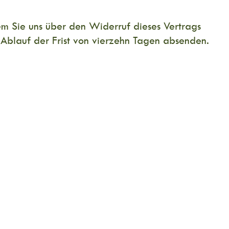
m Sie uns über den Widerruf dieses Vertrags
 Ablauf der Frist von vierzehn Tagen absenden.
tverlust der Waren nur aufkommen, wenn dieser
icht notwendigen Umgang mit ihnen zurückzuführen
und für deren Herstellung eine individuelle Auswahl
isse des Verbrauchers zugeschnitten sind, − zur
de, − zur Lieferung versiegelter Waren, die aus
egelung nach der Lieferung entfernt wurde, − zur
nderen Gütern vermischt wurden, − zur Lieferung
e nach Vertragsschluss geliefert werden können und
ss hat, − zur Lieferung von Ton- oder
r Lieferung entfernt wurde − zur Lieferung von