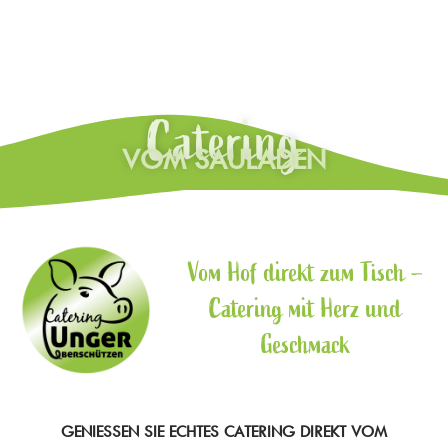
Catering
VOM SAULADEN
Vom Hof direkt zum Tisch –
Catering mit Herz und
Geschmack
GENIESSEN SIE ECHTES CATERING DIREKT VOM H