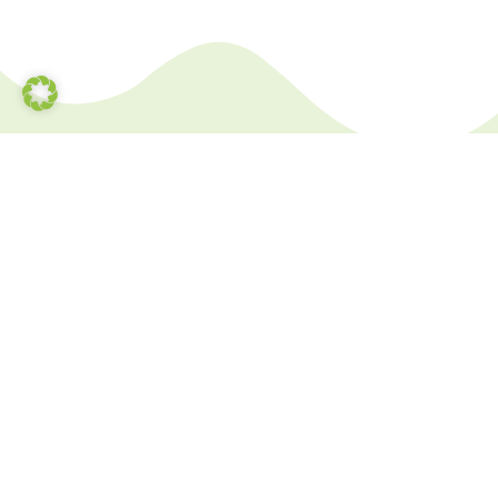
Sauladen Biohof-Unger
Aschauer Straße 44
7432 Oberschützen
+43 (0) 664 35 03 447