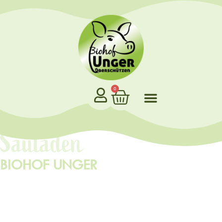
0
Sauladen
BIOHOF UNGER