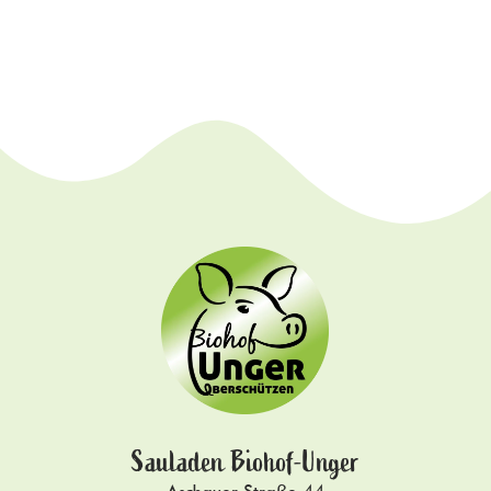
Sauladen Biohof-Unger
Aschauer Straße 44