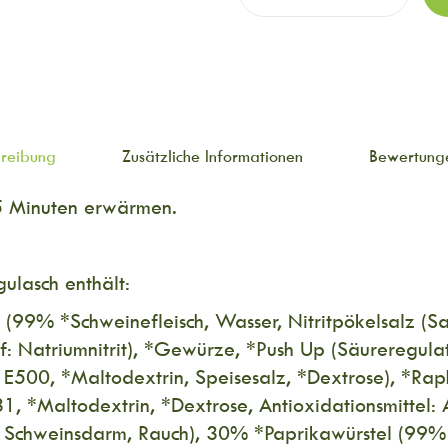
hreibung
Zusätzliche Informationen
Bewertunge
5 Minuten erwärmen.
ulasch enthält:
(99% *Schweinefleisch, Wasser, Nitritpökelsalz (Sa
f: Natriumnitrit), *Gewürze, *Push Up (Säureregulat
E500, *Maltodextrin, Speisesalz, *Dextrose), *Rapho
1, *Maltodextrin, *Dextrose, Antioxidationsmittel: 
Schweinsdarm, Rauch), 30% *Paprikawürstel (99% 