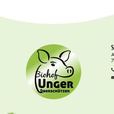
S
A
7