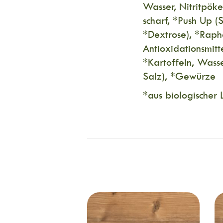
Wasser, Nitritpöke
scharf, *Push Up 
*Dextrose), *Rapho
Antioxidationsmit
*Kartoffeln, Wass
Salz), *Gewürze
*aus biologischer 