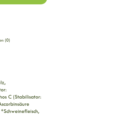
n (0)
lz,
or:
s C (Stabilisator:
Ascorbinsäure
*Schweinefleisch,