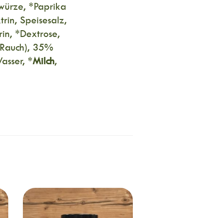
ewürze, *Paprika
rin, Speisesalz,
in, *Dextrose,
 Rauch), 35%
asser, *
Milch
,