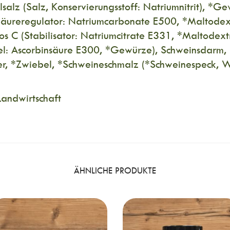
lsalz (Salz, Konservierungsstoff: Natriumnitrit), *G
(Säureregulator: Natriumcarbonate E500, *Maltodext
s C (Stabilisator: Natriumcitrate E331, *Maltodextr
tel: Ascorbinsäure E300, *Gewürze), Schweinsdarm,
er, *Zwiebel, *Schweineschmalz (*Schweinespeck, W
Landwirtschaft
ÄHNLICHE PRODUKTE