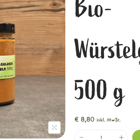
Bio-
Würstel
500 g
€
8,80
inkl. MwSt.