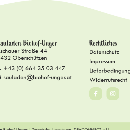
auladen Biohof-Unger
Rechtliches
schauer Straße 44
Datenschutz
432 Oberschützen
Impressum
+43 (0) 664 35 03 447
Lieferbedingun
sauladen@biohof-unger.at
Widerrufsrecht
n Biohof-Unger | Technische Umsetzung:
DEVCONNECT e.U.