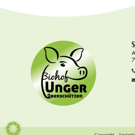
S
A
7
Copyright – Saulade