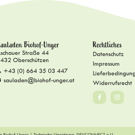
auladen Biohof-Unger
Rechtliches
schauer Straße 44
Datenschutz
432 Oberschützen
Impressum
+43 (0) 664 35 03 447
Lieferbedingun
sauladen@biohof-unger.at
Widerrufsrecht
n Biohof-Unger | Technische Umsetzung:
DEVCONNECT e.U.