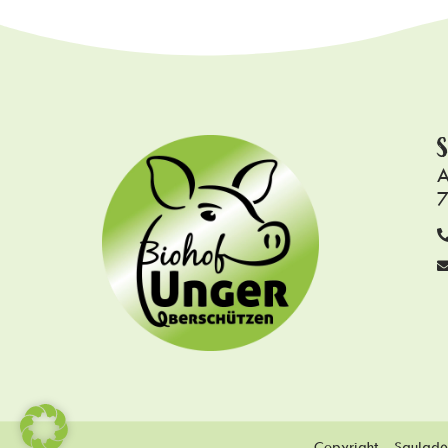
S
A
7
Copyright – Saulade