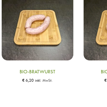
BIO-BRATWURST
BI
€
6,20
inkl. MwSt.
€