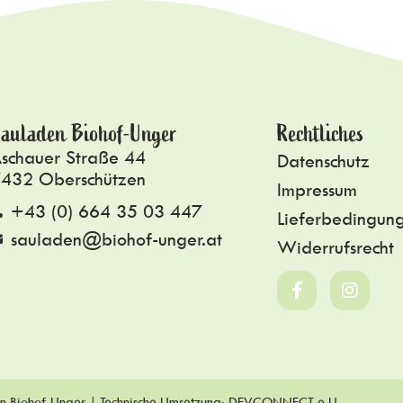
auladen Biohof-Unger
Rechtliches
schauer Straße 44
Datenschutz
432 Oberschützen
Impressum
+43 (0) 664 35 03 447
Lieferbedingun
sauladen@biohof-unger.at
Widerrufsrecht
n Biohof-Unger | Technische Umsetzung:
DEVCONNECT e.U.