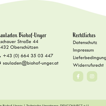
auladen Biohof-Unger
Rechtliches
schauer Straße 44
Datenschutz
432 Oberschützen
Impressum
+43 (0) 664 35 03 447
Lieferbedingun
sauladen@biohof-unger.at
Widerrufsrecht
n Biohof-Unger | Technische Umsetzung:
DEVCONNECT e.U.