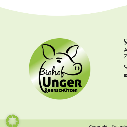
S
A
7
Copyright – Saulade