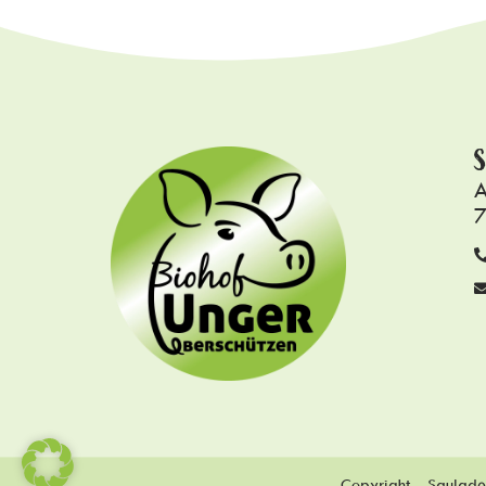
S
A
7
Copyright – Saulade