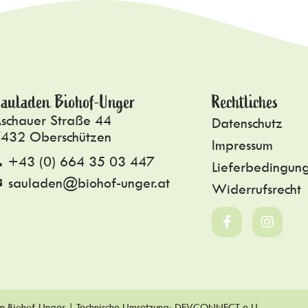
auladen Biohof-Unger
Rechtliches
schauer Straße 44
Datenschutz
432 Oberschützen
Impressum
+43 (0) 664 35 03 447
Lieferbedingun
sauladen@biohof-unger.at
Widerrufsrecht
n Biohof-Unger | Technische Umsetzung:
DEVCONNECT e.U.